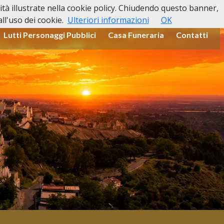
lità illustrate nella cookie policy. Chiudendo questo banner,
l'uso dei cookie.
Ulteriori informazioni
OK
Lutti Personaggi Pubblici
Casa Funeraria
Contatti