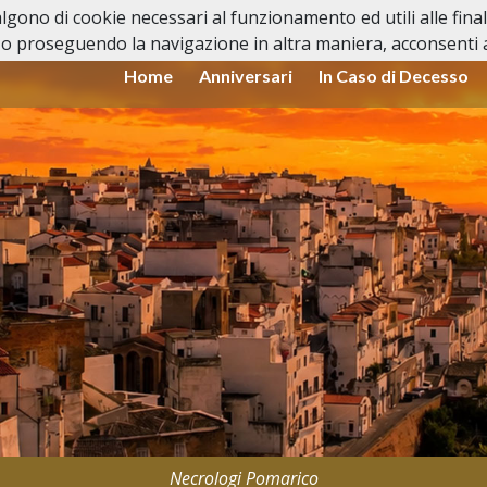
valgono di cookie necessari al funzionamento ed utili alle fina
o proseguendo la navigazione in altra maniera, acconsenti al
Home
Anniversari
In Caso di Decesso
Necrologi Pomarico