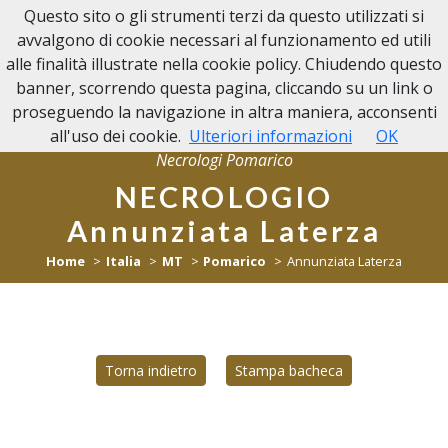
Questo sito o gli strumenti terzi da questo utilizzati si
NECROLOGI POMARICO
avvalgono di cookie necessari al funzionamento ed utili
alle finalità illustrate nella cookie policy. Chiudendo questo
banner, scorrendo questa pagina, cliccando su un link o
proseguendo la navigazione in altra maniera, acconsenti
all'uso dei cookie.
Ulteriori informazioni
OK
Necrologi Pomarico
NECROLOGIO
Annunziata Laterza
Home
Italia
MT
Pomarico
Annunziata Laterza
Torna indietro
Stampa bacheca