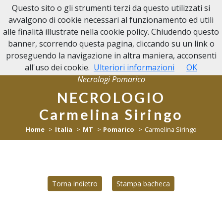
Questo sito o gli strumenti terzi da questo utilizzati si
NECROLOGI POMARICO
avvalgono di cookie necessari al funzionamento ed utili
alle finalità illustrate nella cookie policy. Chiudendo questo
banner, scorrendo questa pagina, cliccando su un link o
proseguendo la navigazione in altra maniera, acconsenti
all'uso dei cookie.
Ulteriori informazioni
OK
Necrologi Pomarico
NECROLOGIO
Carmelina Siringo
Home
Italia
MT
Pomarico
Carmelina Siringo
Torna indietro
Stampa bacheca