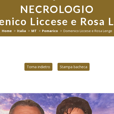
NECROLOGIO
nico Liccese e Rosa 
Home
Italia
MT
Pomarico
Domenico Liccese e Rosa Lenge
Torna indietro
Stampa bacheca