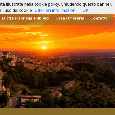
lità illustrate nella cookie policy. Chiudendo questo banner,
l'uso dei cookie.
Ulteriori informazioni
OK
Lutti Personaggi Pubblici
Casa Funeraria
Contatti