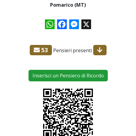
Pomarico (MT)
WhatsApp
Facebook
Messenger
X
53
Pensieri presenti
Inserisci un Pensiero di Ricordo