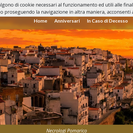
valgono di cookie necessari al funzionamento ed utili alle fina
o proseguendo la navigazione in altra maniera, acconsenti al
Home
Anniversari
In Caso di Decesso
Necrologi Pomarico