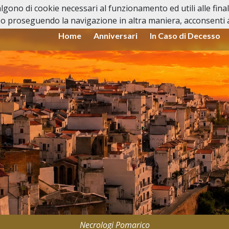
valgono di cookie necessari al funzionamento ed utili alle fina
o proseguendo la navigazione in altra maniera, acconsenti al
Home
Anniversari
In Caso di Decesso
Necrologi Pomarico