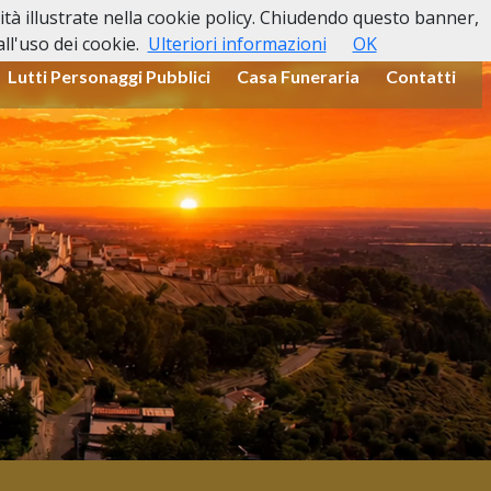
lità illustrate nella cookie policy. Chiudendo questo banner,
l'uso dei cookie.
Ulteriori informazioni
OK
Lutti Personaggi Pubblici
Casa Funeraria
Contatti