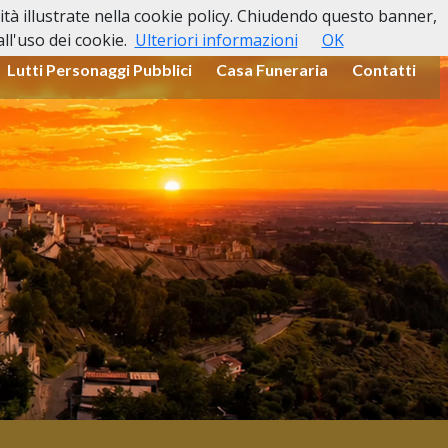
lità illustrate nella cookie policy. Chiudendo questo banner,
l'uso dei cookie.
Ulteriori informazioni
OK
Lutti Personaggi Pubblici
Casa Funeraria
Contatti