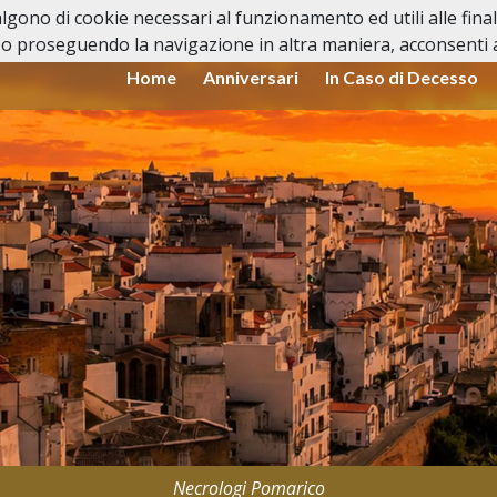
valgono di cookie necessari al funzionamento ed utili alle fina
o proseguendo la navigazione in altra maniera, acconsenti al
Home
Anniversari
In Caso di Decesso
Necrologi Pomarico