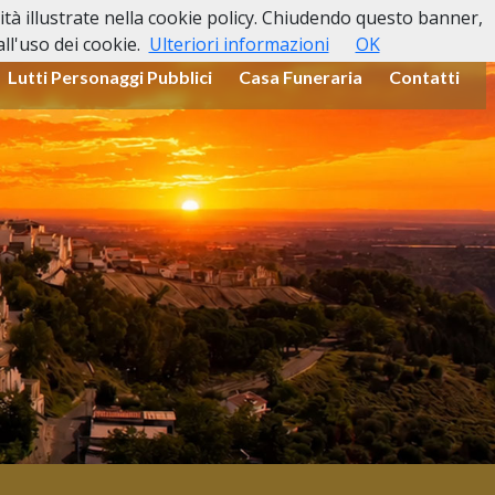
lità illustrate nella cookie policy. Chiudendo questo banner,
l'uso dei cookie.
Ulteriori informazioni
OK
Lutti Personaggi Pubblici
Casa Funeraria
Contatti