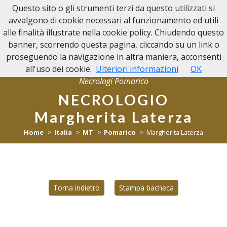
Questo sito o gli strumenti terzi da questo utilizzati si
NECROLOGI POMARICO
avvalgono di cookie necessari al funzionamento ed utili
alle finalità illustrate nella cookie policy. Chiudendo questo
banner, scorrendo questa pagina, cliccando su un link o
proseguendo la navigazione in altra maniera, acconsenti
all'uso dei cookie.
Ulteriori informazioni
OK
Necrologi Pomarico
NECROLOGIO
Margherita Laterza
Home
Italia
MT
Pomarico
Margherita Laterza
Torna indietro
Stampa bacheca