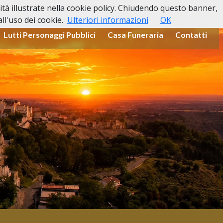
lità illustrate nella cookie policy. Chiudendo questo banner,
l'uso dei cookie.
Ulteriori informazioni
OK
Lutti Personaggi Pubblici
Casa Funeraria
Contatti