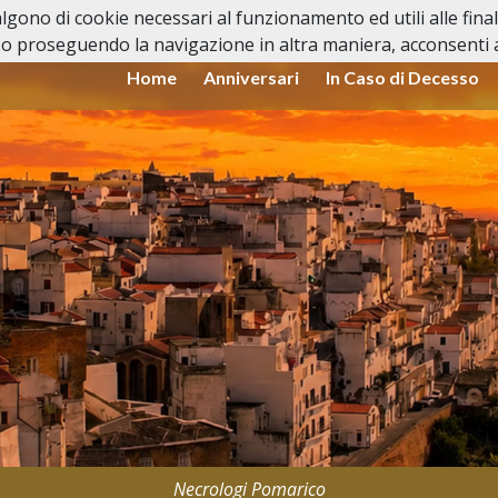
valgono di cookie necessari al funzionamento ed utili alle fina
o proseguendo la navigazione in altra maniera, acconsenti al
Home
Anniversari
In Caso di Decesso
Necrologi Pomarico