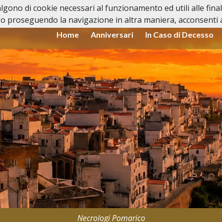
valgono di cookie necessari al funzionamento ed utili alle fina
o proseguendo la navigazione in altra maniera, acconsenti al
Home
Anniversari
In Caso di Decesso
Necrologi Pomarico