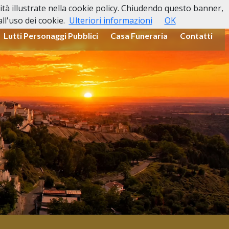
lità illustrate nella cookie policy. Chiudendo questo banner,
l'uso dei cookie.
Ulteriori informazioni
OK
Lutti Personaggi Pubblici
Casa Funeraria
Contatti