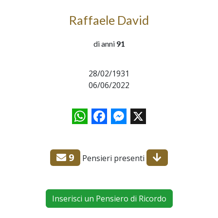
Raffaele David
di anni
91
28/02/1931
06/06/2022
WhatsApp
Facebook
Messenger
X
9
Pensieri presenti
Inserisci un Pensiero di Ricordo